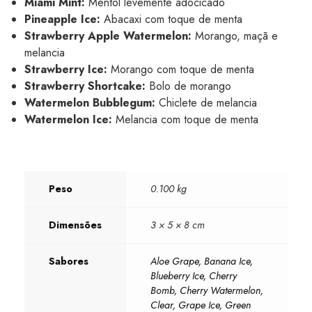
Miami Mint:
Mentol levemente adocicado
Pineapple Ice:
Abacaxi com toque de menta
Strawberry Apple Watermelon:
Morango, maçã e
melancia
Strawberry Ice:
Morango com toque de menta
Strawberry Shortcake:
Bolo de morango
Watermelon Bubblegum:
Chiclete de melancia
Watermelon Ice:
Melancia com toque de menta
Peso
0.100 kg
Dimensões
3 × 5 × 8 cm
Sabores
Aloe Grape, Banana Ice,
Blueberry Ice, Cherry
Bomb, Cherry Watermelon,
Clear, Grape Ice, Green