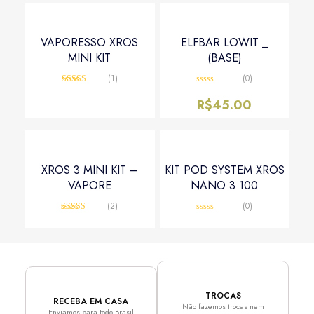
VAPORESSO XROS
ELFBAR LOWIT _
MINI KIT
(BASE)
(1)
(0)
Avaliação
Avaliação
5.00
de 5
0
R$
45.00
de
5
XROS 3 MINI KIT –
KIT POD SYSTEM XROS
VAPORE
NANO 3 100
(2)
(0)
Avaliação
Avaliação
5.00
de 5
0
de
5
TROCAS
RECEBA EM CASA
Não fazemos trocas nem
Enviamos para todo Brasil